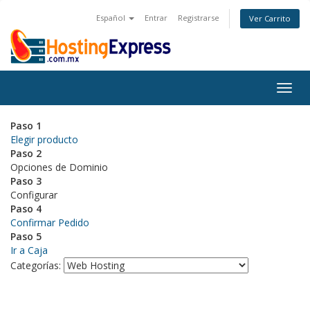
Español
Entrar
Registrarse
Ver Carrito
Togg
navig
Paso 1
Elegir producto
Paso 2
Opciones de Dominio
Paso 3
Configurar
Paso 4
Confirmar Pedido
Paso 5
Ir a Caja
Categorías: