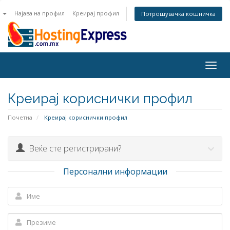
n
Најава на профил
Креирај профил
Потрошувачка кошничка
Togg
navig
Креирај кориснички профил
Почетна
Креирај кориснички профил
Веќе сте регистрирани?
Персонални информации