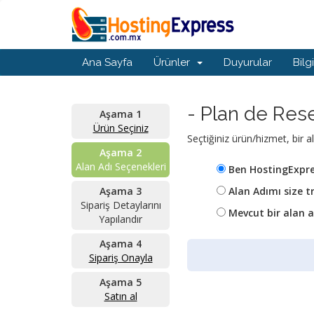
Ana Sayfa
Ürünler
Duyurular
Bilg
- Plan de Rese
Aşama 1
Ürün Seçiniz
Seçtiğiniz ürün/hizmet, bir al
Aşama 2
Alan Adı Seçenekleri
Ben HostingExpres
Aşama 3
Alan Adımı size 
Sipariş Detaylarını
Mevcut bir alan a
Yapılandır
Aşama 4
Sipariş Onayla
Aşama 5
Satın al