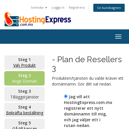
Svenska
Logga in
Registrera
Se kundvagnen
Togg
navig
- Plan de Resellers
Steg 1
Välj Produkt
3
Steg 2
Produkten/tjänsten du valde kräver ett
Ange Domän
domännamn. Gör ditt val nedan.
Steg 3
Jag vill att
Tilläggstjänster
HostingExpress.com.mx
Steg 4
registrerar ett nytt
Bekräfta beställning
domännamn till mig,
och jag väljer ett i
Steg 5
rutan nedan.
Gå till kassan