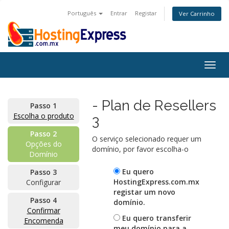
Português
Entrar
Registar
Ver Carrinho
Togg
navig
- Plan de Resellers
Passo 1
Escolha o produto
3
Passo 2
O serviço selecionado requer um
Opções do
domínio, por favor escolha-o
Domínio
Eu quero
Passo 3
HostingExpress.com.mx
Configurar
registar um novo
Passo 4
domínio.
Confirmar
Eu quero transferir
Encomenda
meu domínio para a