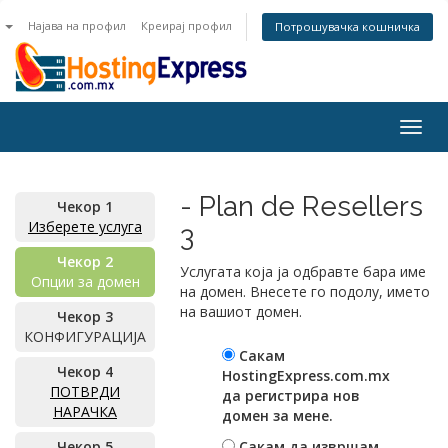
n
Најава на профил
Креирај профил
Потрошувачка кошничка
Togg
navig
- Plan de Resellers
Чекор 1
Изберете услуга
3
Чекор 2
Услугата која ја одбравте бара име
Опции за домен
на домен. Внесете го подолу, името
на вашиот домен.
Чекор 3
КОНФИГУРАЦИЈА
Сакам
Чекор 4
HostingExpress.com.mx
ПОТВРДИ
да регистрира нов
НАРАЧКА
домен за мене.
Чекор 5
Сакам да извршам